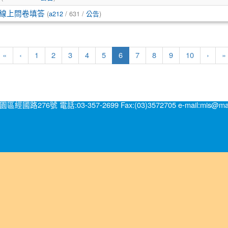
(
/ 631 /
)
驗線上問卷填答
a212
公告
(current)
«
‹
1
2
3
4
5
6
7
8
9
10
›
»
號 電話:03-357-2699 Fax:(03)3572705 e-mail:mis@mail