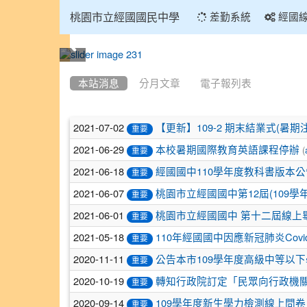
:::
桃園市立經國國民中學
差勤系統
經國
:::
本站消息
分月文章
電子報列表
文
2021-07-02
【更新】109-2 期末結業式(暑期
重要
章
2021-06-29
(
本校暑期國際教育英語課程停辦
重要
列
2021-06-18
經國國中110學年度教科書版本公
重要
表
2021-06-07
桃園市立經國國中第12屆(109學
重要
2021-06-01
桃園市立經國國中 第十二屆線上
重要
2021-05-18
110年經國國中因應新冠肺炎Covi
重要
2020-11-11
公告本市109學年度高級中等以
重要
2020-10-19
轉知行政院訂定「民眾向行政機關引
重要
2020-09-14
109學年度新生學力檢測線上問卷
重要