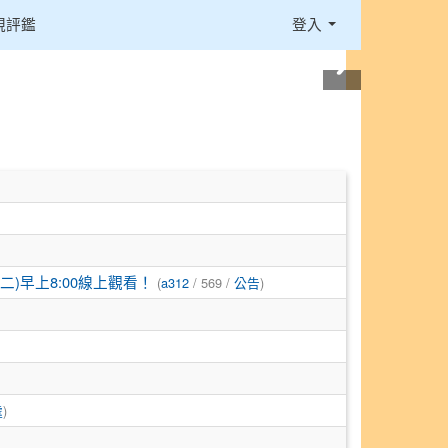
視評鑑
登入
(
/ 569 /
)
二)早上8:00線上觀看！
a312
公告
)
處