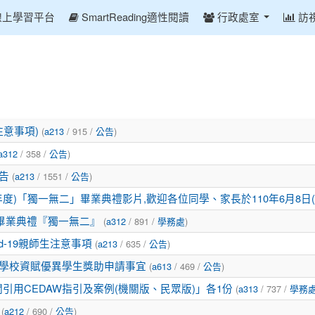
線上學習平台
SmartReading適性閱讀
行政處室
訪
(
/ 915 /
)
注意事項)
a213
公告
/ 358 /
)
a312
公告
(
/ 1551 /
)
告
a213
公告
年度)「獨一無二」畢業典禮影片,歡迎各位同學、家長於110年6月8日(
(
/ 891 /
)
畢業典禮『獨一無二』
a312
學務處
(
/ 635 /
)
d-19親師生注意事項
a213
公告
(
/ 469 /
)
下學校資賦優異學生獎助申請事宜
a613
公告
(
/ 737 /
用CEDAW指引及案例(機關版、民眾版)」各1份
a313
學務
(
/ 690 /
)
a212
公告