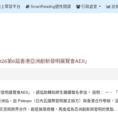
線上學習平台
SmartReading適性閱讀
行政處室
訪
6第6屆香港亞洲創新發明展覽會AEII」
新發明展覽會AEII」，請協助轉知師生踴躍報名參加。 說明： 一、 「
ion日內瓦發明展-亞洲站，由 Palexpo（日內瓦國際發明展主辦方）與香港合作
促進思想交流與跨界合作，創造無限商機，再度成為亞洲創新與發明的焦點...