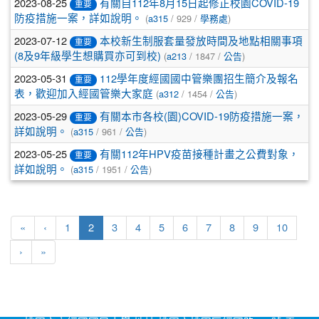
2023-08-25
有關自112年8月15日起修正校園COVID-19
重要
(
/ 929 /
)
防疫措施一案，詳如說明。
a315
學務處
2023-07-12
本校新生制服套量發放時間及地點相關事項
重要
(
/ 1847 /
)
(8及9年級學生想購買亦可到校)
a213
公告
2023-05-31
112學年度經國國中管樂團招生簡介及報名
重要
(
/ 1454 /
)
表，歡迎加入經國管樂大家庭
a312
公告
2023-05-29
有關本市各校(園)COVID-19防疫措施一案，
重要
(
/ 961 /
)
詳如說明。
a315
公告
2023-05-25
有關112年HPV疫苗接種計畫之公費對象，
重要
(
/ 1951 /
)
詳如說明。
a315
公告
(current)
«
‹
1
2
3
4
5
6
7
8
9
10
›
»