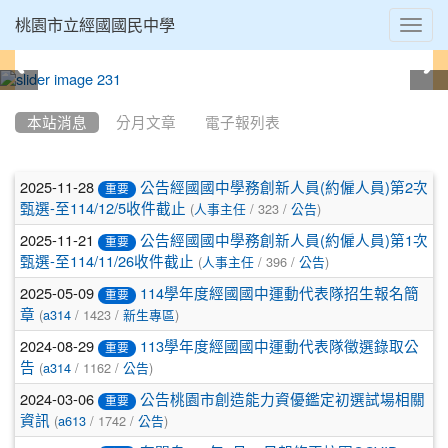
Toggl
桃園市立經國國民中學
navig
:::
本站消息
分月文章
電子報列表
文
2025-11-28
公告經國國中學務創新人員(約僱人員)第2次
重要
(
/ 323 /
)
章
甄選-至114/12/5收件截止
人事主任
公告
2025-11-21
公告經國國中學務創新人員(約僱人員)第1次
列
重要
(
/ 396 /
)
甄選-至114/11/26收件截止
人事主任
公告
表
2025-05-09
114學年度經國國中運動代表隊招生報名簡
重要
(
/ 1423 /
)
章
a314
新生專區
2024-08-29
113學年度經國國中運動代表隊徵選錄取公
重要
(
/ 1162 /
)
告
a314
公告
2024-03-06
公告桃園市創造能力資優鑑定初選試場相關
重要
(
/ 1742 /
)
資訊
a613
公告