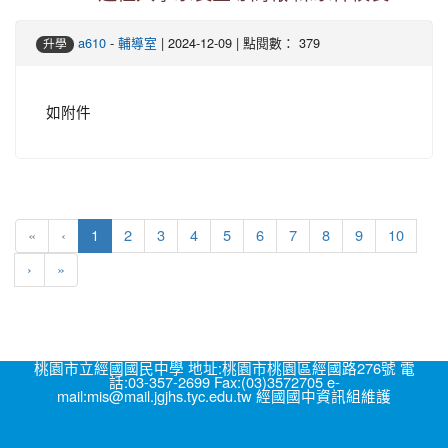
-
| 2024-12-09 | 點閱數： 379
a610
輔導室
升學
如附件
(current)
«
‹
1
2
3
4
5
6
7
8
9
10
›
»
桃園市立經國國民中學 地址:桃園市桃園區經國路276號 電
話:03-357-2699 Fax:(03)3572705 e-
mail:mis@mail.jgjhs.tyc.edu.tw 經國國中資訊組維護