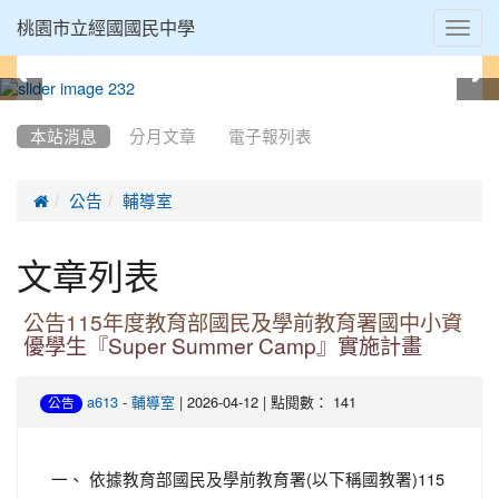
Toggl
桃園市立經國國民中學
navig
:::
本站消息
分月文章
電子報列表

公告
輔導室
文章列表
公告115年度教育部國民及學前教育署國中小資
優學生『Super Summer Camp』實施計畫
-
| 2026-04-12 | 點閱數： 141
a613
輔導室
公告
一、 依據教育部國民及學前教育署(以下稱國教署)115