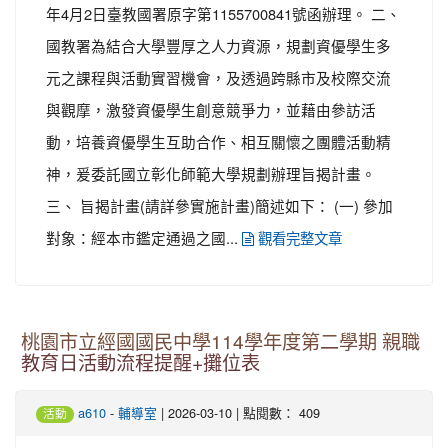
年4月2日臺教國署原字第1155700841號函辦理。 二、
國教署為結合大學豐厚之人力資源，規劃資優學生多
元之課程與活動實習機會，及透過跨縣市及校際交流
與觀摩，激發資優學生創意競爭力，並藉由參訪活
動，培養資優學生互助合作、相互關懷之團體活動精
神，爰委託國立彰化師範大學規劃辦理旨揭計畫。
三、 旨揭計畫(請詳參實施計畫)簡述如下： (一) 參加
對象：經本市鑑定通過之國...
觀看完整文章
桃園市立經國國民中學114學年度第二學期 親職
教育日活動流程提醒+攤位表
-
| 2026-03-10 | 點閱數： 409
a610
輔導室
活動