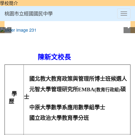
學校簡介
Toggl
桃園市立經國國民中學
navig
:::
陳新文校長
國北教大教育政策與管理所博士班候選人
元智大學管理研究所EMBA(
碩
教育行政組)
學
士
歷
中原大學數學系應用數學組學士
國立政治大學教育學分班