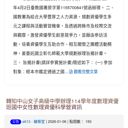
年4月2日臺教國署原字第1155700841號函辦理。 二、
國教署為結合大學豐厚之人力資源，規劃資優學生多
元之課程與活動實習機會，及透過跨縣市及校際交流
與觀摩，激發資優學生創意競爭力，並藉由參訪活
動，培養資優學生互助合作、相互關懷之團體活動精
神，爰委託國立彰化師範大學規劃辦理旨揭計畫。
三、 旨揭計畫(請詳參實施計畫)簡述如下： (一) 參加
對象：經本市鑑定通過之國...
觀看完整文章
轉知中山女子高級中學辦理114學年度數理資優
班國中女性數理資優科學營資訊
-
| 2026-01-06 | 點閱數： 150
a613
輔導室
公告