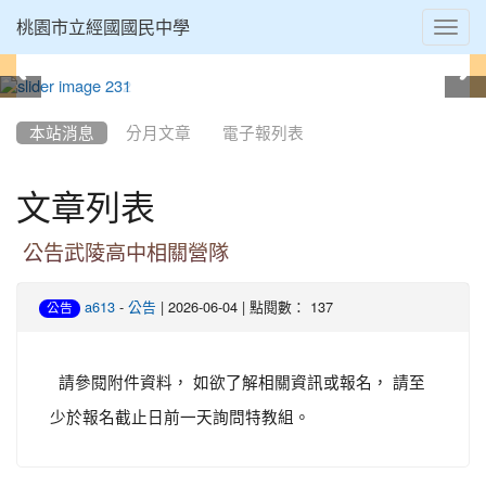
Toggl
桃園市立經國國民中學
navig
:::
本站消息
分月文章
電子報列表
文章列表
公告武陵高中相關營隊
-
| 2026-06-04 | 點閱數： 137
a613
公告
公告
請參閱附件資料， 如欲了解相關資訊或報名， 請至
少於報名截止日前一天詢問特教組。