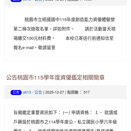
桃園市立經國國中115年度創造能力資優體驗營
第二梯次錄取名單，詳如附件。 請於活動當天現
場繳交100元材料費， 本校已寄送行前通知信至
報名e-mail，敬請留意
公告桃園市115學年度資優鑑定相關簡章
-
| 2025-12-27 | 點閱數： 517
a613
公告
公告
旨揭鑑定重要資訊如下： (一) 申請資格： １、 就讀或
戶籍設於桃園市之114學年度公、私立國民小學六年級
學生。 ２、 欲申請學術性向資賦優異學生(英語或數