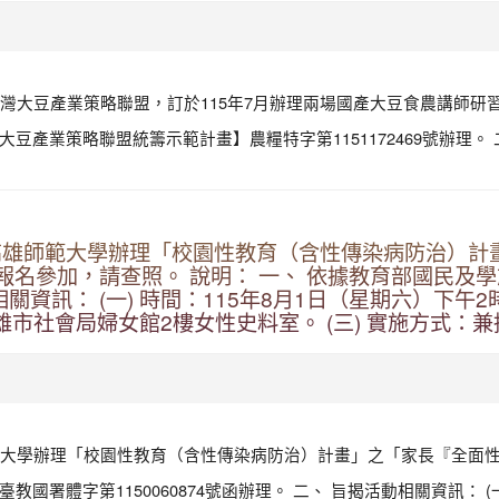
大豆產業策略聯盟，訂於115年7月辦理兩場國產大豆食農講師研習課程
5年度大豆產業策略聯盟統籌示範計畫】農糧特字第1151172469號辦
高雄師範大學辦理「校園性教育（含性傳染病防治）計
名參加，請查照。 說明： 一、 依據教育部國民及學
動相關資訊： (一) 時間：115年8月1日（星期六）下午
：高雄市社會局婦女館2樓女性史料室。 (三) 實施方式
大學辦理「校園性教育（含性傳染病防治）計畫」之「家長『全面性
教國署體字第1150060874號函辦理。 二、 旨揭活動相關資訊： (