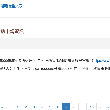
觀看完整文章
補助申請資訊
500058591號函辦理。 二、 旨案活動補助請參該局官網（
https:/
絡人張先生，電話：03-4096682分機2005。 四、 檢附「桃
(current)
«
‹
1
2
3
4
5
6
7
8
9
10
›
»