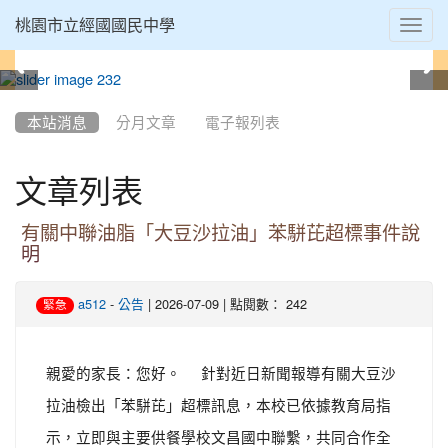
Toggl
桃園市立經國國民中學
navig
:::
本站消息
分月文章
電子報列表
文章列表
有關中聯油脂「大豆沙拉油」苯駢芘超標事件說
明
-
| 2026-07-09 | 點閱數： 242
a512
公告
緊急
親愛的家長：您好。 針對近日新聞報導有關大豆沙
拉油檢出「苯駢芘」超標訊息，本校已依據教育局指
示，立即與主要供餐學校文昌國中聯繫，共同合作全