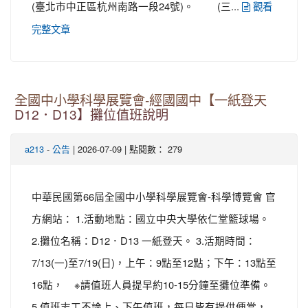
(臺北市中正區杭州南路一段24號)。 (三...
觀看
完整文章
全國中小學科學展覽會-經國國中【一紙登天
D12．D13】攤位值班說明
-
| 2026-07-09 | 點閱數： 279
a213
公告
中華民國第66屆全國中小學科學展覽會-科學博覽會 官
方網站： 1.活動地點：國立中央大學依仁堂籃球場。
2.攤位名稱：D12．D13 一紙登天。 3.活期時間：
7/13(一)至7/19(日)，上午：9點至12點；下午：13點至
16點， ※請值班人員提早約10-15分鐘至攤位準備。
5.值班志工不論上、下午值班，每日皆有提供便當，