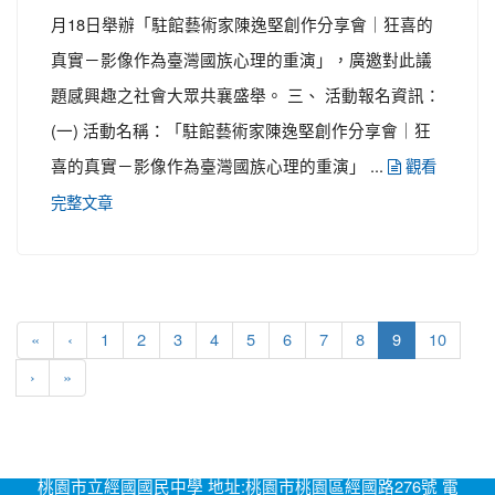
月18日舉辦「駐館藝術家陳逸堅創作分享會｜狂喜的
真實－影像作為臺灣國族心理的重演」，廣邀對此議
題感興趣之社會大眾共襄盛舉。 三、 活動報名資訊：
(一) 活動名稱：「駐館藝術家陳逸堅創作分享會｜狂
喜的真實－影像作為臺灣國族心理的重演」 ...
觀看
完整文章
(current)
«
‹
1
2
3
4
5
6
7
8
9
10
›
»
桃園市立經國國民中學 地址:桃園市桃園區經國路276號 電