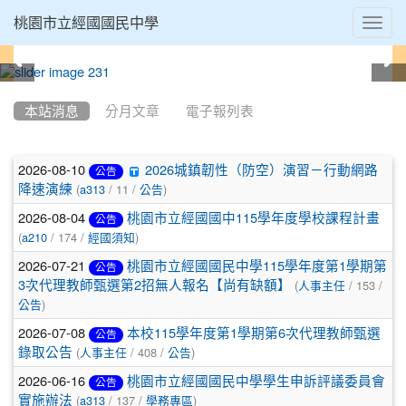
Toggl
桃園市立經國國民中學
navig
:::
本站消息
分月文章
電子報列表
文
2026-08-10
2026城鎮韌性（防空）演習－行動網路
公告
(
/ 11 /
)
章
降速演練
a313
公告
2026-08-04
桃園市立經國國中115學年度學校課程計畫
列
公告
(
/ 174 /
)
a210
經國須知
表
2026-07-21
桃園市立經國國民中學115學年度第1學期第
公告
(
/ 153 /
3次代理教師甄選第2招無人報名【尚有缺額】
人事主任
)
公告
2026-07-08
本校115學年度第1學期第6次代理教師甄選
公告
(
/ 408 /
)
錄取公告
人事主任
公告
2026-06-16
桃園市立經國國民中學學生申訴評議委員會
公告
(
/ 137 /
)
實施辦法
a313
學務專區