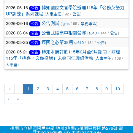
2026-06-16
轉知國家文官學院辦理115年「公務英語力
公告
(
/ 92 /
)
UP訓練」系列課程
人事主任
公告
2026-06-16
(
/ 95 /
)
公告測試
jgjhs
學務專區
公告
2026-06-04
(
/ 144 /
)
公告武陵高中相關營隊
a613
公告
公告
2026-05-25
(
/ 184 /
)
經國之心第38期
a610
公告
公告
2026-05-21
轉知本府訂於115年6月至9月期間，辦理
公告
(
/ 108 /
115年「桃喜，與你投緣」未婚同仁聯誼活動
人事主任
)
人事室
(current)
«
‹
1
2
3
4
5
6
7
8
9
10
›
»
桃園市立經國國民中學 地址:桃園市桃園區經國路276號 電
話:03-357-2699 Fax:(03)3572705 e-