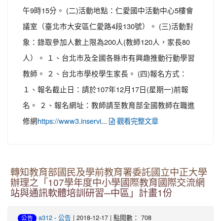
午9時15分。 (二)活動地點：仁愛國中活動中心5樓會
議室（臺北市大安區仁愛路4段130號）。 (三)活動對
象：錄取參加人數上限為200人(教師120人，家長80
人）。 １、台北市及全國各縣市有興趣推動行動學習
教師。 ２、台北市學校學生家長。 (四)報名方式：
１、報名截止日：請於107年12月17日(星期一)前報
名。 ２、報名網址：教師請至教育部全國教師在職進
修網
...
https://www3.inservi
觀看完整文章
轉知教育部國民及學前教育署委託國立中正大學
辦理之「107學年度中小學國際教育國際交流網
站與通訊軟體培訓研習─中區」計畫1份
-
| 2018-12-17 | 點閱數： 708
a312
公告
公告