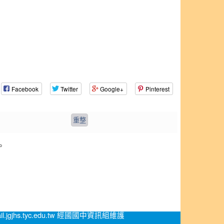
Facebook
Twitter
Google+
Pinterest
。
.jgjhs.tyc.edu.tw 經國國中資訊組維護