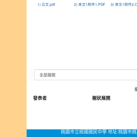
1) 公文.pdf
2) 來文1附件1.PDF
3) 來文1附件2.
發表者
樹狀展開
桃園市立經國國民中學 地址:桃園市桃園區經國路276