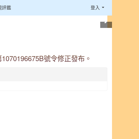
視評鑑
登入
070196675B號令修正發布。