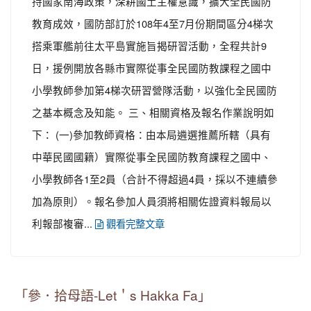
持國家南海政策，深耕國土主權意識，擴大全民國防
教育成效，國防部訂於108年4至7月份期間區分4梯次
搭乘軍艦前往太平島實施旨揭研習活動，全程共計9
日，援例開放各縣市實際從事全民國防教課程之國中
小學教師參加第4梯次研習營隊活動，以強化全民國防
之基本概念及知能。 三、相關資格及報名作業說明如
下： (一)參加教師資格：由本局遴選推薦所轄（具有
中華民國國籍）實際從事全民國防教育課程之國中、
小學教師各1至2員（合計不得超過4員，採以不連續參
加為原則）。報名參加人員須將相關佐證資料報局以
利報部複審...
觀看完整文章
「參．拾母語-Let＇s Hakka Fa」