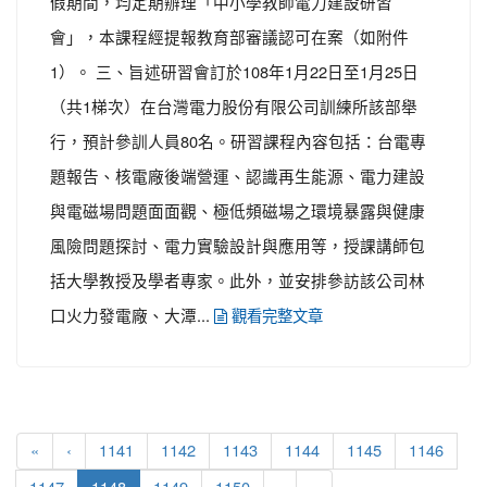
假期間，均定期辦理「中小學教師電力建設研習
會」，本課程經提報教育部審議認可在案（如附件
1）。 三、旨述研習會訂於108年1月22日至1月25日
（共1梯次）在台灣電力股份有限公司訓練所該部舉
行，預計參訓人員80名。研習課程內容包括：台電專
題報告、核電廠後端營運、認識再生能源、電力建設
與電磁場問題面面觀、極低頻磁場之環境暴露與健康
風險問題探討、電力實驗設計與應用等，授課講師包
括大學教授及學者專家。此外，並安排參訪該公司林
口火力發電廠、大潭...
觀看完整文章
«
‹
1141
1142
1143
1144
1145
1146
(current)