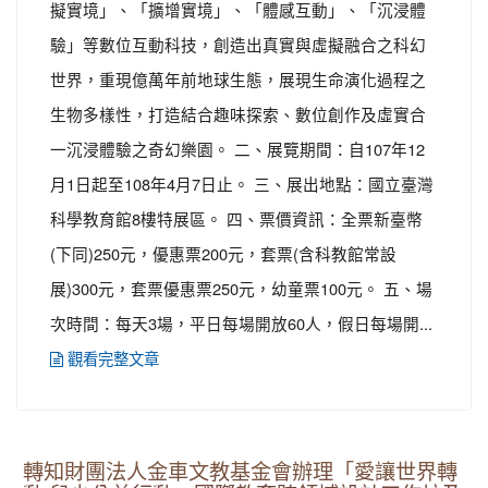
擬實境」、「擴增實境」、「體感互動」、「沉浸體
驗」等數位互動科技，創造出真實與虛擬融合之科幻
世界，重現億萬年前地球生態，展現生命演化過程之
生物多樣性，打造結合趣味探索、數位創作及虛實合
一沉浸體驗之奇幻樂園。 二、展覽期間：自107年12
月1日起至108年4月7日止。 三、展出地點：國立臺灣
科學教育館8樓特展區。 四、票價資訊：全票新臺幣
(下同)250元，優惠票200元，套票(含科教館常設
展)300元，套票優惠票250元，幼童票100元。 五、場
次時間：每天3場，平日每場開放60人，假日每場開...
觀看完整文章
轉知財團法人金車文教基金會辦理「愛讓世界轉