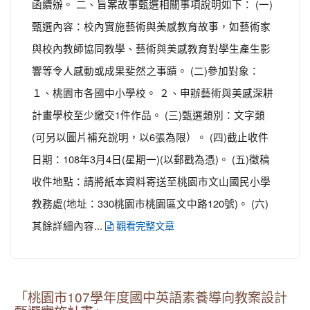
函續辦。 二、旨案故事甄選相關事項說明如下： (一)
甄選內容：校內實施藝術與美感教育故事，如藝術家
與校內教師協同教學、藝術與美感教育對學生產生影
響等令人感動或成果斐然之事蹟。 (二)參加對象：
１、桃園市各國中小學校。 ２、申辦藝術與美感深耕
計畫學校至少繳交1件作品。 (三)甄選類別：文字類
(可另以圖片補充說明，以6張為限）。 (四)截止收件
日期：108年3月4日(星期一)(以郵戳為憑)。 (五)徵稿
收件地點：請將紙本資料寄送至桃園市文山國民小學
教務處(地址：330桃園市桃園區文中路120號)。 (六)
其餘詳細內容...
觀看完整文章
「桃園市107學年度國中英語素養導向教案設計