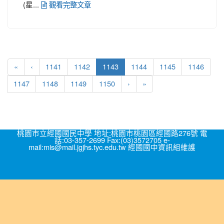
(星...
觀看完整文章
(current)
«
‹
1141
1142
1143
1144
1145
1146
1147
1148
1149
1150
›
»
桃園市立經國國民中學 地址:桃園市桃園區經國路276號 電
話:03-357-2699 Fax:(03)3572705 e-
mail:mis@mail.jgjhs.tyc.edu.tw 經國國中資訊組維護