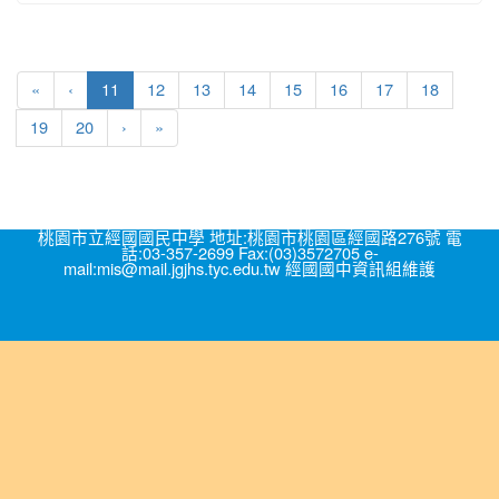
(current)
«
‹
11
12
13
14
15
16
17
18
19
20
›
»
桃園市立經國國民中學 地址:桃園市桃園區經國路276號 電
話:03-357-2699 Fax:(03)3572705 e-
mail:mis@mail.jgjhs.tyc.edu.tw 經國國中資訊組維護