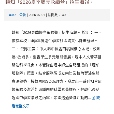
轉知「2026夏季壢亮永續營」招生海報。
-
| 2026-07-01 | 點閱數： 49
a315
公告
轉知「2026夏季壢亮永續營」招生海報。 說明： 一、
依據本校114學年度適性學習社區均質化計畫辦理。
二、 營隊主旨：中大壢中位處南桃園核心區域，校地
達8公頃多，重視學生多元展能發展，壢中人文薈萃且
關注科學教育，本營隊由壢中師生自發組成的「壢萌
服務隊」策畫，結合服務隊成立宗旨及校內豐沛生態
資源優勢，接軌國際SDGs理念，發展出一系列扣合環
境永續及潔淨能源議題的科學素養課程，經轉化後貼
近國中學習階段之內容，希望透過營隊活動的...
觀
看完整文章