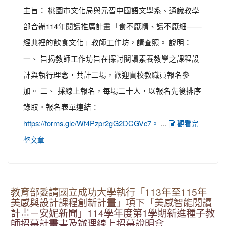
主旨： 桃園市文化局與元智中國語文學系、通識教學
部合辦114年閱讀推廣計畫「食不厭精、讀不厭細——
經典裡的飲食文化」教師工作坊，請查照。 說明：
一、 旨揭教師工作坊旨在探討閱讀素養教學之課程設
計與執行理念，共計二場，歡迎貴校教職員報名參
加。 二、 採線上報名，每場二十人，以報名先後排序
錄取。報名表單連結：
...
https://forms.gle/Wf4Pzpr2gG2DCGVc7。
觀看完
整文章
教育部委請國立成功大學執行「113年至115年
美感與設計課程創新計畫」項下「美感智能閱讀
計畫－安妮新聞」114學年度第1學期新進種子教
師招募計畫書及辦理線上招募說明會