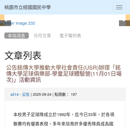
Toggl
桃園市立經國國民中學
navig
:::
本站消息
分月文章
電子報列表
文章列表
公告銘傳大學推動大學社會責任(USR)辦理「銘
傳大學足球俱樂部-學童足球體驗營(11月01日場
次)」活動資訊
-
| 2025-09-24 | 點閱數： 197
a314
公告
本校男子足球隊成立於1992年，迄今已33年，於各項
聯賽均有優異表現，多年來培育許多優秀隊員成為國