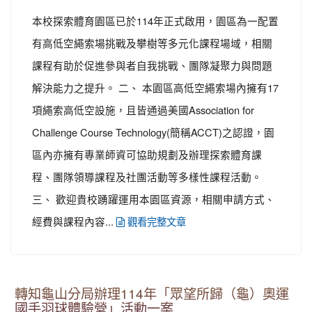
本校探索體育園區已於114年正式啟用，園區為一配置
有高低空繩索場挑戰及攀樹等多元化課程場域，相關
課程有助於促進參與者自我挑戰、團隊凝聚力與問題
解決能力之提升。 二、 本園區高低空繩索場內擁有17
項繩索高低空設施，且皆通過美國Association for
Challenge Course Technology(簡稱ACCT)之認證，園
區內亦擁有專業師資可協助規劃及辦理探索體育課
程、團隊領導課程及社團活動等多樣性課程活動。
三、 歡迎貴校踴躍運用本園區資源，相關申請方式、
經費與課程內容...
觀看完整文章
轉知龜山分局辦理114年「眾望所歸（龜）奧運
國手羽球體驗營」活動一案