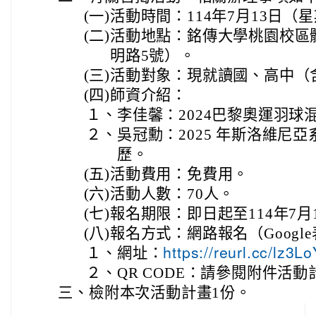
(一)
活動時間：114年7月13日（
(二)
活動地點：銘傳大學桃園校區
明路5號）。
(三)
活動對象：現就讀國、高中（
(四)
師資介紹：
１、
李佳馨：2024巴黎奧運羽球
２、
吳冠勳：2025 年斯洛維尼
歷。
(五)
活動費用：免費用。
(六)
活動人數：70人。
(七)
報名期限：即日起至114年7月
(八)
報名方式：網路報名（Googl
１、
網址：
https://reurl.cc/lz3
２、
QR CODE：請參閱附件活動
三、
檢附本次活動計畫1份。