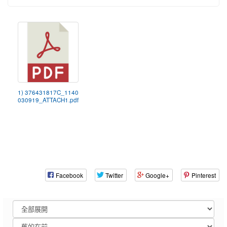
1) 376431817C_1140
030919_ATTACH1.pdf
Facebook
Twitter
Google+
Pinterest