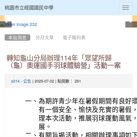
Toggl
桃園市立經國國民中學
navig
:::
本站消息
分月文章
電子報列表
轉知龜山分局辦理114年「眾望所歸
（龜）奧運國手羽球體驗營」活動一案
-
| 2025-07-02 | 點閱數： 261
a314
公告
一、
為期許青少年在暑假期間有良好
有一個安全、愉快及充實的暑假
理本次活動，推展羽球運動風氣
展。
二、
有關旨揭活動，相關辦理事項如