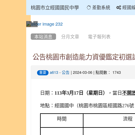
:::
桃園市立經國國民中學
差勤系統
經國
:::
本站消息
分月文章
電子報列表
公告桃園市創造能力資優鑑定初選
-
| 2024-03-06 | 點閱數： 1743
a613
公告
重要
日期：
113年3月17日（星期日）
，當日
不開
地點：經國國中（桃園市桃園區經國路276號。電話：
時間
流程