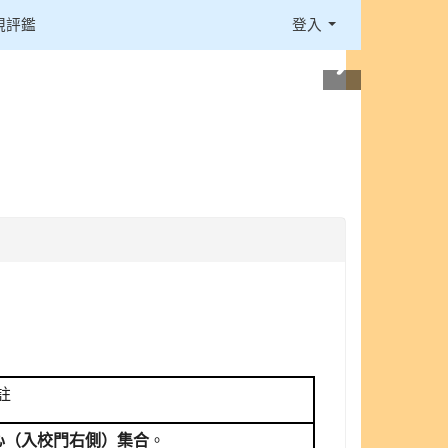
視評鑑
登入
註
心（入校門右側）集合
。