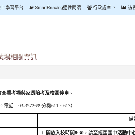
線上學習平台
SmartReading適性閱讀
行政處室
訪
試場相關資訊
放查看考場與家長陪考及校園停車
。
03-3572699分機611、613）
備
開放入校時間
8:30
，請至經國國中
活動中