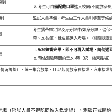
報到
考生可
自備配戴口罩
進入校園(不開放家
制
監試人員準備，考生由工作人員引導至等候
考生攜帶鑑定
證及身分證件(如身分證、健保
場
帶、2B鉛筆、橡皮擦進入考場。（相關規定
9:30
鐘響完畢，即不可再入試場，請勿遲
驗
預估測驗時間約需2小時（統一結束離場
施測情況調整），統一集合放學，11:45起開放家長接送，汽車接
定場（陪試人員不得陪同進入鑑定場）。測驗正式開始