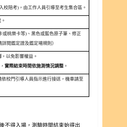
長入校陪考)，由工作人員引導至考生集合區。
處。
卡或桃樂卡等)、
黑色或藍色原子筆、修正
請詳閱鑑定證及鑑定場規則）
到
，以免影響權益。
），
實際結束時間依施測情況調整
。
送請依校門引導人員指示進行接送，機車請至
後不得入場，測驗時間結束始得出