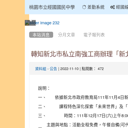
:::
桃園市立經國國民中學
差勤系統
經國
:::
本站消息
分月文章
電子報列表
轉知新北市私立南強工商辦理「新
-
| 2022-11-10 | 點閱數： 472
資料組
公告
說明：
一、
依據新北市政府教育局111年11月4日
二、
課程特色深化探索「未來世界」及「
三、
時間：111年12月17日(六)上午8:0
主題與地點：活動全程免費，午餐自備(可