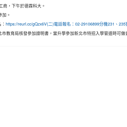
南強工商，下午於德霖科大。
皆可參加。
名：
https://reurl.cc/gQzx6V(二)電話報名：02-29106899分機231、
北市教育局核發參加證明書，當升學參加新北市特招入學管道時可