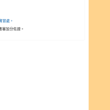
235實習處。
做書審加分佐證。