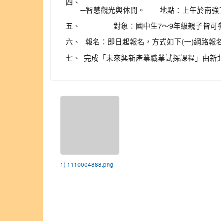
四、
─智慧觀光與休閒。 地點：上午於
五、
對象：國中生7～9年級親子
六、
報名：即日起報名，方式如下(一)網路報
七、
完成「未來興新產業職業試探課程」由新
1) 1110004888.png