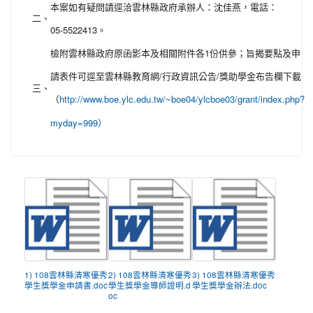
本案如有疑問請逕洽雲林縣政府承辦人：沈佳燕，電話：
二、
05-5522413。
檢附雲林縣政府原函影本及相關附件各1份供參；旨揭要點及申
請表件可逕至雲林縣教育網/行政資訊公告/獎助學金布告欄下載
三、
（
http://www.boe.ylc.edu.tw/~boe04/ylcboe03/grant/index.php?
myday=999）
1) 108雲林縣清寒優秀
2) 108雲林縣清寒優秀
3) 108雲林縣清寒優秀
學生獎學金申請書.doc
學生獎學金導師證明.d
學生獎學金辦法.doc
oc