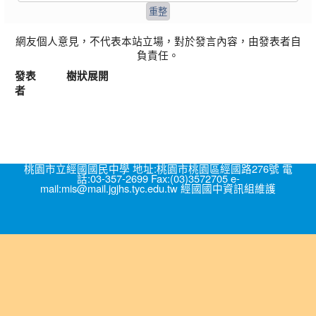
網友個人意見，不代表本站立場，對於發言內容，由發表者自
負責任。
發表
樹狀展開
者
桃園市立經國國民中學 地址:桃園市桃園區經國路276號 電
話:03-357-2699 Fax:(03)3572705 e-
mail:mis@mail.jgjhs.tyc.edu.tw 經國國中資訊組維護