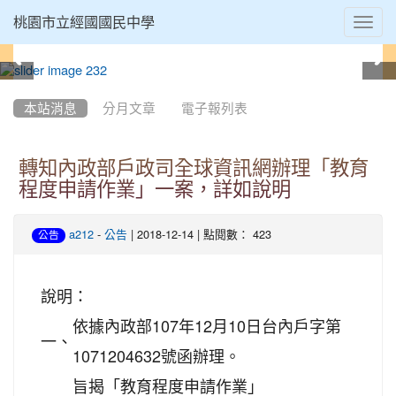
Toggl
桃園市立經國國民中學
navig
:::
本站消息
分月文章
電子報列表
轉知內政部戶政司全球資訊網辦理「教育
程度申請作業」一案，詳如說明
-
| 2018-12-14 | 點閱數： 423
a212
公告
公告
說明：
依據內政部107年12月10日台內戶字第
一、
1071204632號函辦理。
旨揭「教育程度申請作業」