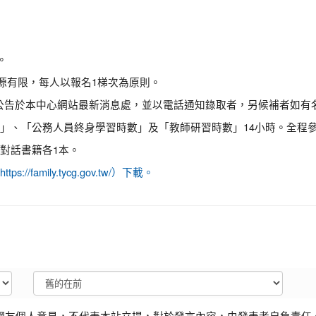
。
源有限，每人以報名1梯次為原則。
期三）公告於本中心網站最新消息處，並以電話通知錄取者，另候補者如
」、「公務人員終身學習時數」及「教師研習時數」14小時。全程
對話書籍各1本。
https://family.tycg.gov.tw/）下載。
網友個人意見，不代表本站立場，對於發言內容，由發表者自負責任