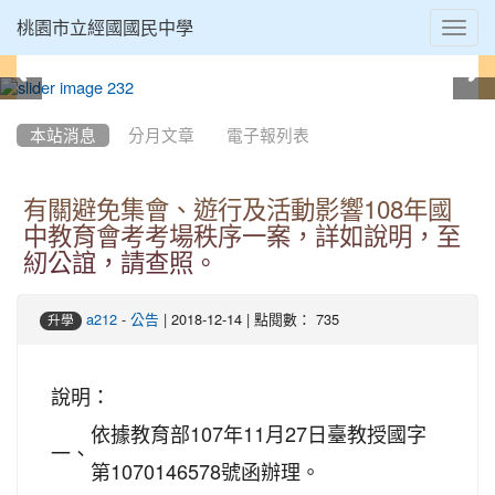
Toggl
桃園市立經國國民中學
navig
:::
本站消息
分月文章
電子報列表
有關避免集會、遊行及活動影響108年國
中教育會考考場秩序一案，詳如說明，至
紉公誼，請查照。
-
| 2018-12-14 | 點閱數： 735
a212
公告
升學
說明：
依據教育部107年11月27日臺教授國字
一、
第1070146578號函辦理。