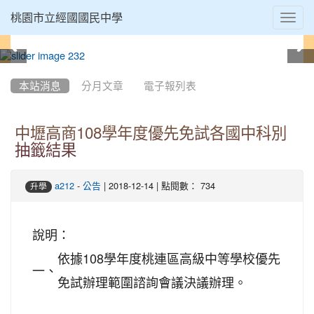
Toggl
桃園市立經國國民中學
navig
:::
本站消息
分月文章
電子報列表
中壢高商108學年度優先免試各國中科別
抽籤結果
-
| 2018-12-14 | 點閱數： 734
a212
公告
升學
說明：
依據108學年度桃連區高級中等學校優先
一、
免試辦理範圍諮詢會議決議辦理。