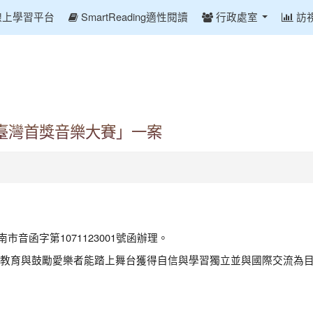
線上學習平台
SmartReading適性閱讀
行政處室
訪
臺灣首獎音樂大賽」一案
市音函字第1071123001號函辦理。
教育與鼓勵愛樂者能踏上舞台獲得自信與學習獨立並與國際交流為