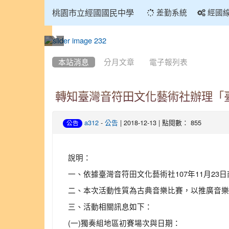
:::
桃園市立經國國民中學
差勤系統
經國
:::
本站消息
分月文章
電子報列表
轉知臺灣音符田文化藝術社辦理「
-
| 2018-12-13 | 點閱數： 855
a312
公告
公告
說明：
一、依據臺灣音符田文化藝術社107年11月23日南
二、本次活動性質為古典音樂比賽，以推廣音樂
三、活動相關訊息如下：
(一)獨奏組地區初賽場次與日期：