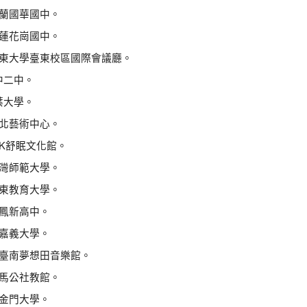
宜蘭國華國中。
花蓮花崗國中。
：臺東大學臺東校區國際會議廳。
中二中。
葉大學。
苗北藝術中心。
老K舒眠文化館。
臺灣師範大學。
屏東教育大學。
：鳳新高中。
：嘉義大學。
點：臺南夢想田音樂館。
：馬公社教館。
：金門大學。