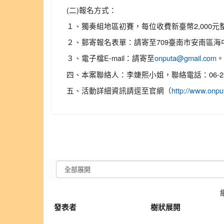
(二)報名方式：
１、獨奏組地區初賽，每位收費新臺幣2,000元
２、郵寄報名表單：請寄至709臺南市安南區海中
３、電子檔E-mail：請寄至
。
onputa@gmail.com
四、本案聯絡人：李婕熙小姐，聯絡電話：06-256
五、活動詳細資訊請逕至官網（
http://www.onpu
發表者
樹狀展開