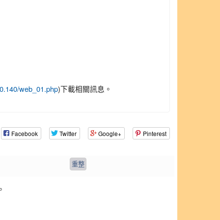
)下載相關訊息。
.20.140/web_01.php
Facebook
Twitter
Google+
Pinterest
。