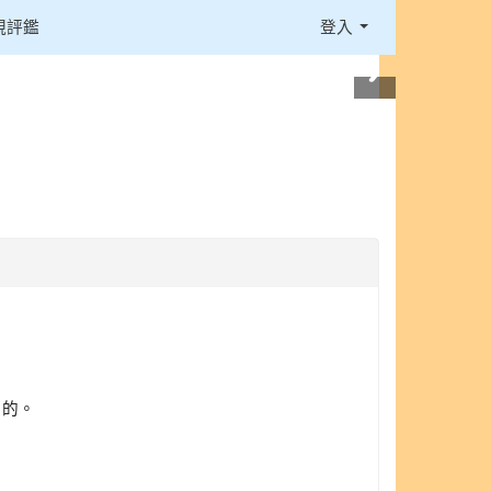
視評鑑
登入
目的。