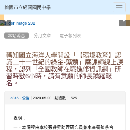
Toggl
桃園市立經國國民中學
navig
:::
本站消息
分月文章
電子報列表
轉知國立海洋大學開設「【環境教育】認
識二十一世紀的綠金-藻類」磨課師線上課
程，認列「全國教師在職進修資訊網」研
習時數6小時，請有意願的師長踴躍報
名。
-
| 2020-05-20 | 點閱數： 525
a315
公告
說明：
一、本課程由本校張睿昇助理研究員兼水產養殖系合