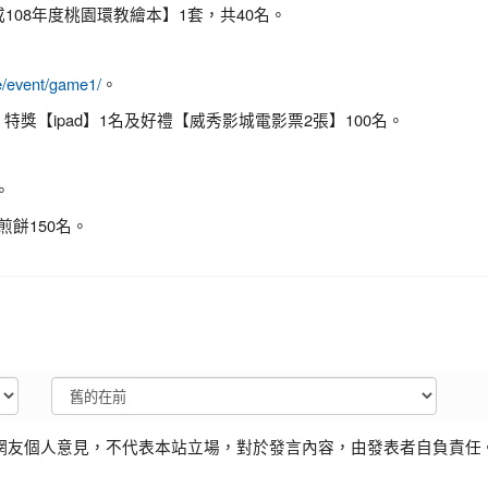
或108年度桃園環教繪本】1套，共40名。
。
e/event/game1/
。特獎【ipad】1名及好禮【威秀影城電影票2張】100名。
。
煎餅150名。
網友個人意見，不代表本站立場，對於發言內容，由發表者自負責任