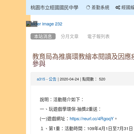
:::
桃園市立經國國民中學
差勤系統
經國
:::
本站消息
分月文章
電子報列表
教育局為推廣環教繪本閱讀及因應
參與
-
| 2020-04-24 | 點閱數： 520
a315
公告
說明：活動簡介如下：
一、玩遊戲學環保-抽獎2重送：
(一)遊戲網址：
。
https://reurl.cc/4RgoqY
１、第1重：活動時間：109年4月1日至7月31