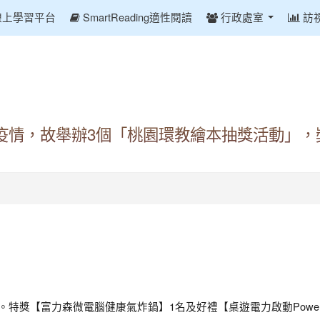
線上學習平台
SmartReading適性閱讀
行政處室
訪
疫情，故舉辦3個「桃園環教繪本抽獎活動」，
日。特獎【富力森微電腦健康氣炸鍋】1名及好禮【桌遊電力啟動Power 