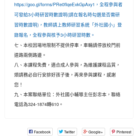
https://goo.gl/forms/PRe0fIqeExkGpAxy1，全程參與者
可發給3小時研習時數證明(請在報名時勾選是否需研
習時數證明)，教師請上教師研習系統「外社國小」登
錄報名，全程參與核予3小時研習時數。
七、本校因場地限制不提供停車，車輛請停放校門前
道路兩側路邊。
八、本課程免費，適合成人參與，為維護課程品質，
煩請務必自行安排好孩子後，再來參與課程，感謝
您！
九、本案聯絡單位：外社國小輔導主任彭忠本，聯絡
電話為324-1874轉610。
Facebook
Twitter
Google+
Pinterest