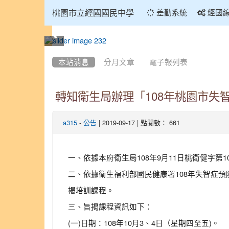
:::
桃園市立經國國民中學
差勤系統
經國
:::
本站消息
分月文章
電子報列表
轉知衛生局辦理「108年桃園市失
-
| 2019-09-17 | 點閱數： 661
a315
公告
一、依據本府衛生局108年9月11日桃衛健字第108
二、依據衛生福利部國民健康署108年失智症
揭培訓課程。
三、旨揭課程資訊如下：
(一)日期：108年10月3、4日（星期四至五)。