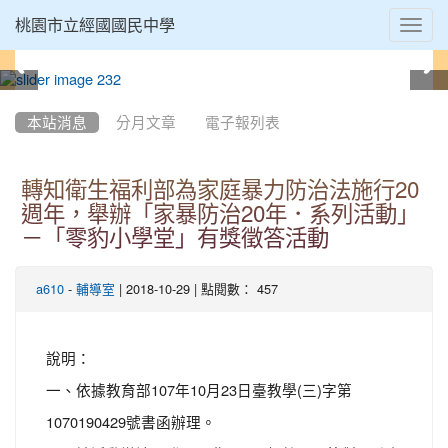
Toggl
桃園市立經國國民中學
navig
:::
本站消息
分月文章
電子報列表
轉知衛生福利部為家庭暴力防治法施行20
週年，舉辦「家暴防治20年．系列活動」
－「零豹小學堂」有獎徵答活動
-
| 2018-10-29 | 點閱數： 457
a610
輔導室
說明：
一、依據教育部107年10月23日臺教學(三)字第
1070190429號書函辦理。