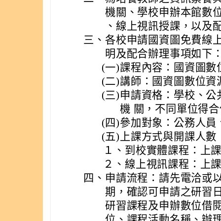
機關、學校申辦本館數
、線上視訊授課，以及
三、
各校申請國資圖免費線
明及配合辦理事項如下
(一)
課程內容：國資圖數
(二)
講師：國資圖數位資
(三)
申請資格：學校、公
機 關，不同單位得
(四)
參加對象：公務人員
(五)
上課方式與開課人數
１、
到校實體課程：上課
２、
線上視訊課程：上課
四、
申請流程：請先電洽或
期，確認可申請之研習日
研習課程及申辦數位借
位、課程活動名稱、辦