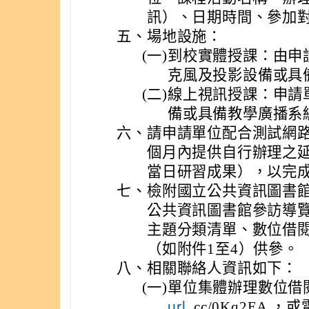
訊）、日期時間、參加
五、
場地設施：
(一)
到校實體授課：由申
克風及投影設備或具
(二)
線上視訊授課：申請
備或具備教學廣播系
六、
請申請單位配合測試網
個月內提供自行辦理之
當日研習成果），以完
七、
檢附國立公共資訊圖書
公共資訊圖書館參訪導覽
主題分類清單、數位借
（如附件1至4）供參。
八、
相關聯絡人資訊如下：
(一)
單位集體辦理數位借
. cc/0Kq2E
url