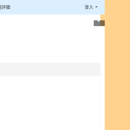
視評鑑
登入