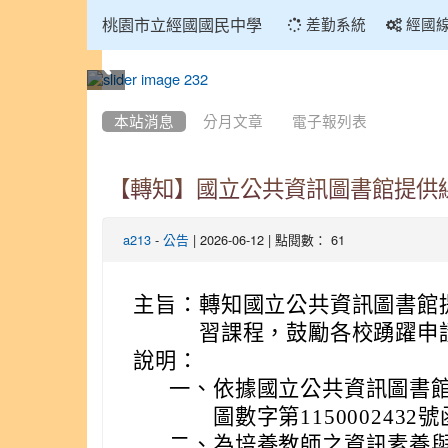
:::
桃園市立經國國民中學
差勤系統
經國
:::
本站消息
分月文章
電子報列表
【轉知】國立公共資訊圖書館提供
-
| 2026-06-12 | 點閱數： 61
a213
公告
主旨：
轉知國立公共資訊圖書館
習課程，鼓勵各校踴躍申
說明：
一、
依據國立公共資訊圖書館(
圖數字第1150002432
二、
為培養教師之資訊素養