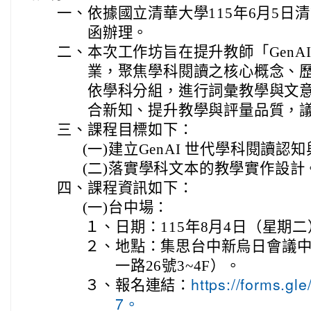
一、
依據國立清華大學115年6月5日清語
函辦理。
二、
本次工作坊旨在提升教師「GenA
業，聚焦學科閱讀之核心概念、
依學科分組，進行詞彙教學與文
合新知、提升教學與評量品質，
三、
課程目標如下：
(一)
建立GenAI 世代學科閱讀認
(二)
落實學科文本的教學實作設計
四、
課程資訊如下：
(一)
台中場：
１、
日期：115年8月4日（星期
２、
地點：集思台中新烏日會議
一路26號3~4F）。
３、
報名連結：
https://forms.
7。