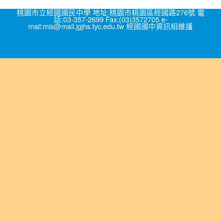
桃園市立經國國民中學 地址:桃園市桃園區經國路276號 電
話:03-357-2699 Fax:(03)3572705 e-
mail:mis@mail.jgjhs.tyc.edu.tw 經國國中資訊組維護