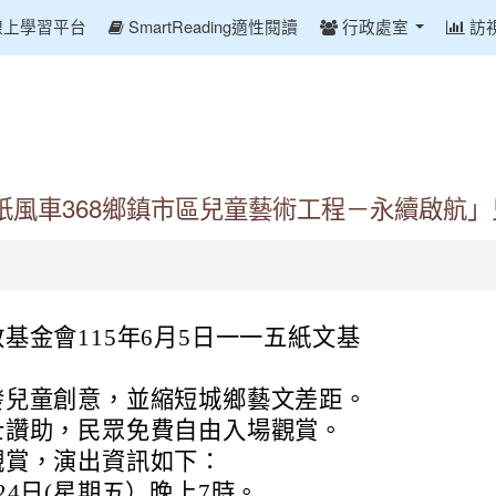
線上學習平台
SmartReading適性閱讀
行政處室
訪
紙風車368鄉鎮市區兒童藝術工程－永續啟航
基金會115年6月5日一一五紙文基
發兒童創意，並縮短城鄉藝文差距。
士讚助，民眾免費自由入場觀賞。
觀賞，演出資訊如下：
24日(星期五）晚上7時。