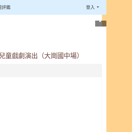
視評鑑
登入
」兒童戲劇演出（大崗國中場）