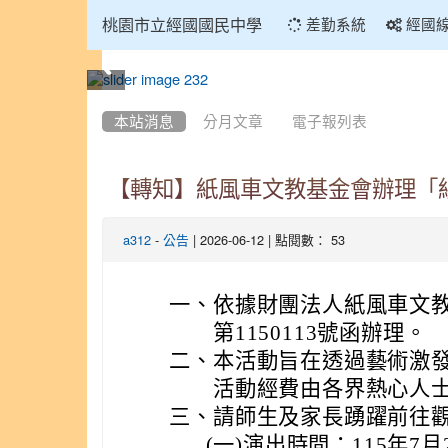
:::
桃園市立經國國民中學
差勤系統
經國
:::
本站消息
分月文章
電子報列表
【轉知】紙風車文教基金會辦理「
-
| 2026-06-12 | 點閱數： 53
a312
公告
一、
依據財團法人紙風車文教
第1150113號函辦理。
二、
本活動旨在透過藝術激
活動經費由各界熱心人
三、
請師生及家長踴躍前往
(一)
演出時間：115年7月