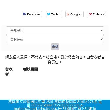
Facebook
Twitter
Google+
Pinterest
網友個人意見，不代表本站立場，對於發言內容，由發表者自
負責任。
發表
樹狀展開
者
桃園市立經國國民中學 地址:桃園市桃園區經國路276號 電
話:03-357-2699 Fax:(03)3572705 e-
mail:mis@mail.jgjhs.tyc.edu.tw 經國國中資訊組維護