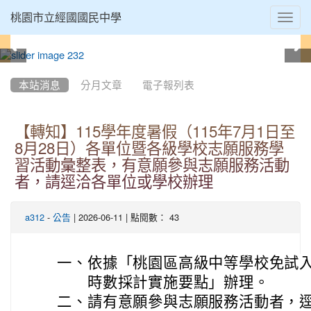
Toggl
桃園市立經國國民中學
navig
:::
本站消息
分月文章
電子報列表
【轉知】115學年度暑假（115年7月1日至
8月28日）各單位暨各級學校志願服務學
習活動彙整表，有意願參與志願服務活動
者，請逕洽各單位或學校辦理
-
| 2026-06-11 | 點閱數： 43
a312
公告
一、
依據「桃園區高級中等學校免試
時數採計實施要點」辦理。
二、
請有意願參與志願服務活動者，