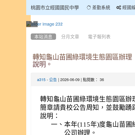
:::
桃園市立經國國民中學
差勤系統
經國
:::
本站消息
分月文章
電子報列表
轉知龜山苗圃綠環境生態園區辦理
說明。
-
| 2026-06-09 | 點閱數： 36
a315
公告
轉知龜山苗圃綠環境生態園區辦
簡章請貴校公告周知，並鼓勵踴
說明：
一、
本年(115年)度龜山
公司辦理。