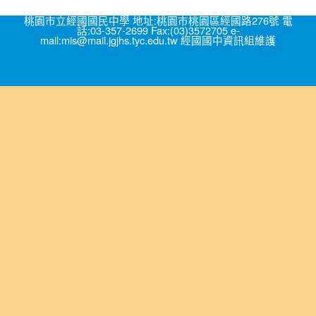
桃園市立經國國民中學 地址:桃園市桃園區經國路276號 電
話:03-357-2699 Fax:(03)3572705 e-
mail:mis@mail.jgjhs.tyc.edu.tw 經國國中資訊組維護