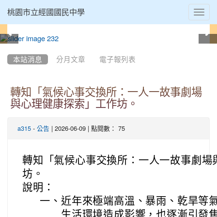
Toggl
桃園市立經國國民中學
navig
:::
本站消息
分月文章
電子報列表
轉知「氣候心事交換所：一人一故事劇場
與心理健康探索」工作坊。
-
| 2026-06-09 | 點閱數： 75
a315
公告
轉知「氣候心事交換所：一人一故事劇場
坊。
說明：
一、
近年來極端高溫、暴雨、乾旱等
生活環境造成影響，也逐漸引發