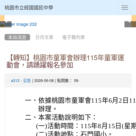
Toggl
桃園市立經國國民中學
navig
:::
本站消息
分月文章
電子報列表
【轉知】桃園市童軍會辦理115年童軍運
動會，請踴躍報名參加
-
| 2026-06-08 | 點閱數： 59
a312
公告
一、
依據桃園市童軍會115年6月2日11
辦理。
二、
本案活動說明如下：
(一)
活動時間：115年8月15日(星
(二)
活動地點：石門國小。