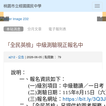
Toggl
桃園市立經國國民中學
navig
:::
本站消息
分月文章
電子報列表
「全民英檢」中級測驗現正報名中
-
| 2026-06-05 | 點閱數： 79
a212
公告
說明：
一、
報名資訊如下：
(一)
級別項目：中級聽讀／一日考（C
(二)
測驗日期：115年8月15日（
(三)
報名網址：
https://bit.ly/3Q3
二、
「全民英檢」另提供校園考服務，