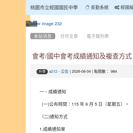
:::
桃園市立經國國民中學
差勤系統
經國
:::
本站消息
分月文章
電子報列表
會考/國中會考成績通知及複查方式
-
| 2026-06-04 | 點閱數： 984
a212
公告
升學
一、成績通知
(一)公布時間：115 年 6 月 5 日（星期五）。
（二)通知方式
1.成績通知單