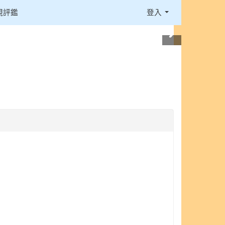
視評鑑
登入