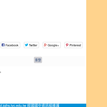
Facebook
Twitter
Google+
Pinterest
。
.jgjhs.tyc.edu.tw 經國國中資訊組維護