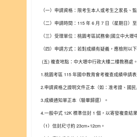
（一）申請資格：限考生本人或考生之家長、監
（二）申請時間：115 年 6 月 7 日（星期日）至 
（三）受理單位：桃園考區試務會(國立中大壢中
（四）申請方式：若對成績有疑義，應檢附以下
(五) 複查地點：中大壢中行政大樓二樓教務處
1.桃園考區 115 年國中教育會考複查成績申請
2.申請資格之證明文件正本（如：准考證、國
3.成績通知單正本（驗畢歸還）。
4.一般中式 12K 標準信封 1 個，以寄發複查
（1）信封尺寸約 23cm×12cm。