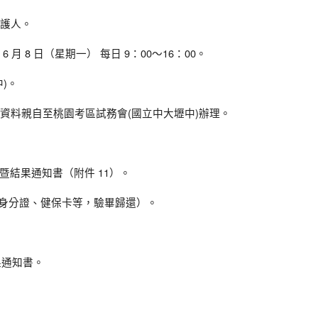
護人。
6 月 8 日（星期一） 每日 9：00～16：00。
)。
資料親自至桃園考區試務會(國立中大壢中)辦理。
。
表暨結果通知書（附件 11）。
民身分證、健保卡等，驗畢歸還）。
結果通知書。