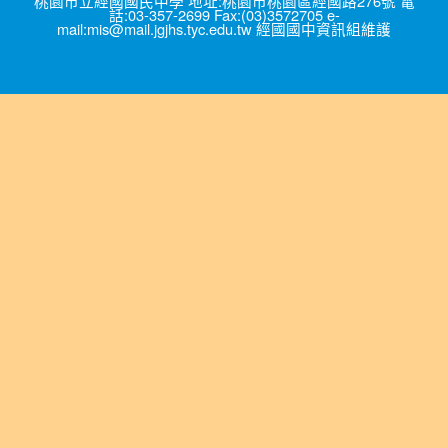
桃園市立經國國民中學 地址:桃園市桃園區經國路276號 電
話:03-357-2699 Fax:(03)3572705 e-
mail:mis@mail.jgjhs.tyc.edu.tw 經國國中資訊組維護