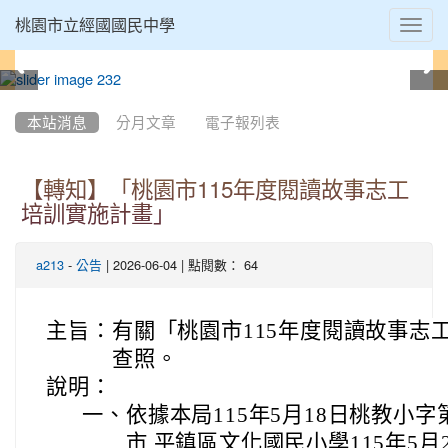
Toggl
桃園市立經國國民中學
navig
:::
本站消息
分月文章
電子報列表
【轉知】「桃園市115年度閱讀故事志工
培訓實施計畫」
-
| 2026-06-04 | 點閱數： 64
a213
公告
主旨：
有關「桃園市115年度閱讀故事志
查照。
說明：
一、
依據本局115年5月18日桃教小字第
市 平鎮區文化國民小學115年5月2