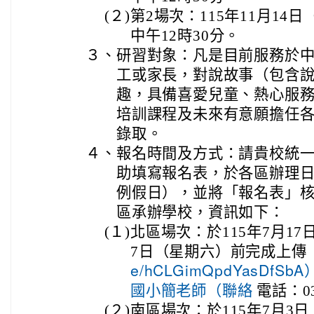
(２)
第2場次：115年11月14
中午12時30分。
３、
研習對象：凡是目前服務於
工或家長，對說故事（包含
趣，具備喜愛兒童、熱心服
培訓課程及未來有意願擔任
錄取。
４、
報名時間及方式：請貴校統
助填寫報名表，於各區辦理日
例假日），並將「報名表」
區承辦學校，資訊如下：
(１)
北區場次：於115年7月17
7日（星期六）前完成上傳
e/hCLGimQpdYasD
電話：03
國小簡老師（聯絡
(２)
南區場次：於115年7月3日