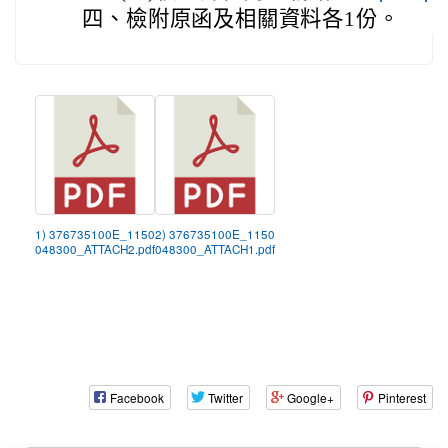
四、
檢附原函及相關資料各1份。
1) 376735100E_1150
2) 376735100E_1150
048300_ATTACH2.pdf
048300_ATTACH1.pdf
Facebook
Twitter
Google+
Pinterest