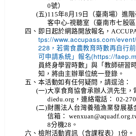
0號）
(五)
115年8月19日（臺南場）
客中心-視聽室（臺南市七股區
四、
即日起於網路開放報名，ACCUP
tps://www.accupass.com/even
228，若需食農教育時數再自行
可申請系統」報名(https://faep.m
員終身學習時數」與「教師研習
知，將由主辦單位統一登錄。
五、
本活動如有任何疑問，請逕洽：
(一)
大享食育協會承辦人洪先生，電子信
diedu.org，連絡電話： 02-27
(二)
財團法人台灣養殖漁業發展基
信箱： wenxuan@aquadf.org
8分機28。
六、
檢附活動資訊（含課程表）1份。