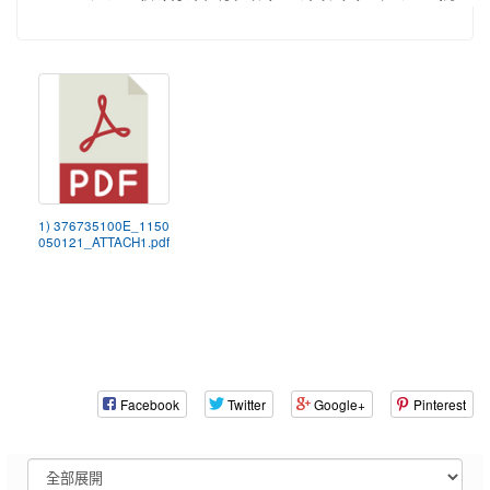
1) 376735100E_1150
050121_ATTACH1.pdf
Facebook
Twitter
Google+
Pinterest