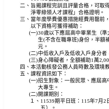
二、
旨揭課程完訓且評量合格，可取
淨零綠領人才課程」合格證明。
三、
當年度學費優惠措施經費用罄前
以下資格可獲得補助：
(一)
30歲以下應屆高中畢業生（
生(不含在職專班)身份，半額補助
元。
(二)
中低收入戶及低收入戶身分者，全
(三)
身心障礙者，全額補助1萬2,0
四、
本活動核發公務人員時數及環境
五、
課程資訊如下：
(一)
招生對象：一般民眾、應屆高
大專生。
(二)
開課期別：
１、
11539期平日班：115年7月
五）。