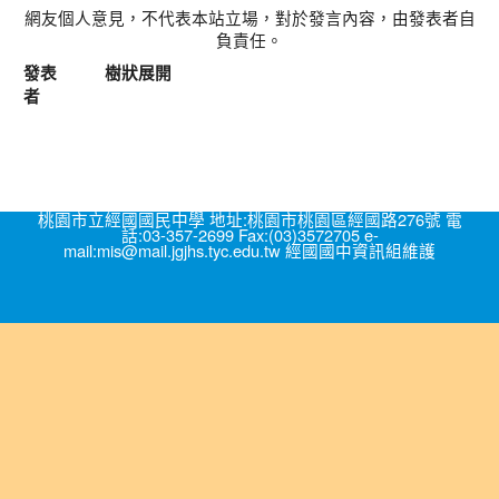
網友個人意見，不代表本站立場，對於發言內容，由發表者自
負責任。
發表
樹狀展開
者
桃園市立經國國民中學 地址:桃園市桃園區經國路276號 電
話:03-357-2699 Fax:(03)3572705 e-
mail:mis@mail.jgjhs.tyc.edu.tw 經國國中資訊組維護