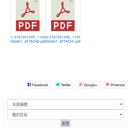
1) 376735100E_1150
2) 376735100E_1150
050907_ATTACH2.pdf
050907_ATTACH1.pdf
Facebook
Twitter
Google+
Pinterest