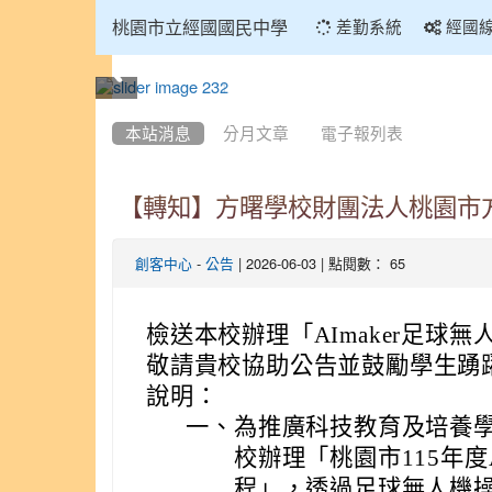
:::
桃園市立經國國民中學
差勤系統
經國
:::
本站消息
分月文章
電子報列表
【轉知】方曙學校財團法人桃園市方
-
| 2026-06-03 | 點閱數： 65
創客中心
公告
檢送本校辦理「AImaker足球
敬請貴校協助公告並鼓勵學生踴
說明：
一、
為推廣科技教育及培養
校辦理「桃園市115年度
程」，透過足球無人機操作