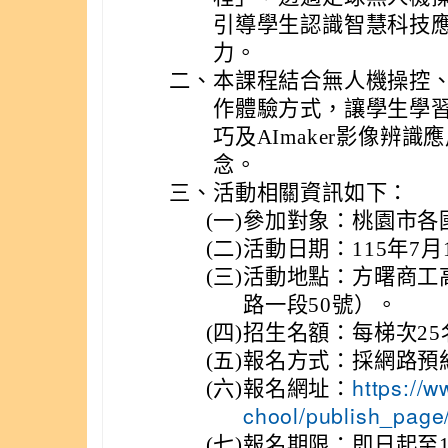
引導學生認識智慧科技
力。
二、
本課程結合無人機操控
作體驗方式，讓學生學
巧及AImaker影像辨
念。
三、
活動相關資訊如下：
(一)
參加對象：桃園市各
(二)
活動日期：115年7
(三)
活動地點：方曙商工
路一段50號）。
(四)
招生名額：每梯次25
(五)
報名方式：採網路預
(六)
報名網址：
https://w
chool/publish_page
(七)
報名期限：即日起至1