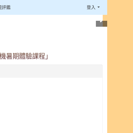
視評鑑
登入
人機暑期體驗課程」