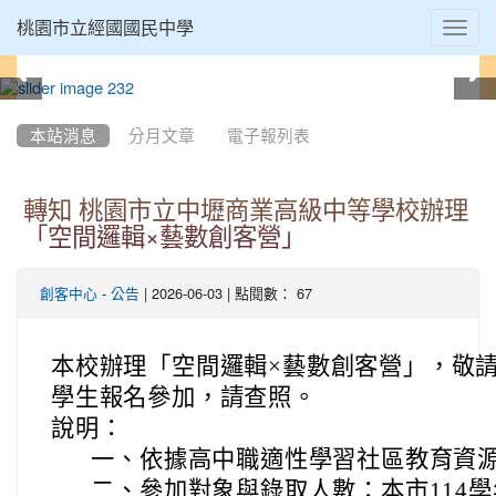
Toggl
桃園市立經國國民中學
navig
:::
本站消息
分月文章
電子報列表
轉知 桃園市立中壢商業高級中等學校辦理
「空間邏輯×藝數創客營」
-
| 2026-06-03 | 點閱數： 67
創客中心
公告
本校辦理「空間邏輯×藝數創客營」，敬
學生報名參加，請查照。
說明：
一、
依據高中職適性學習社區教育資
二、
參加對象與錄取人數：本市114