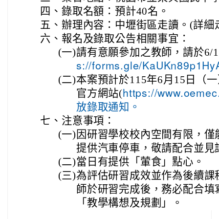
四、
錄取名額：預計40名。
五、
辦理內容：中壢街區走讀。(詳細
六、
報名及錄取公告相關事宜：
(一)
請有意願參加之教師，請於6/12
s://forms.gle/KaUKn89p
(二)
本案預計於115年6月15日
官方網站(
https://www.oeme
放錄取通知。
七、
注意事項：
(一)
因研習學校校內空間有限，僅
提供汽車停車，敬請配合並見
(二)
當日有提供「葷食」點心。
(三)
為評估研習成效並作為後續課
師於研習完成後，務必配合填
「教學構想及規劃」。