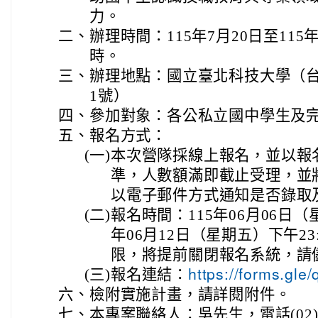
力。
二、
辦理時間：115年7月20日至115
時。
三、
辦理地點：國立臺北科技大學（
1號）
四、
參加對象：各公私立國中學生及
五、
報名方式：
(一)
本次營隊採線上報名，並以報
準，人數額滿即截止受理，並
以電子郵件方式通知是否錄取
(二)
報名時間：115年06月06日（星
年06月12日（星期五）下午2
限，將提前關閉報名系統，請
(三)
報名連結：
https://forms.g
六、
檢附實施計畫，請詳閱附件。
七、
本專案聯絡人：吳先生，電話(02)27