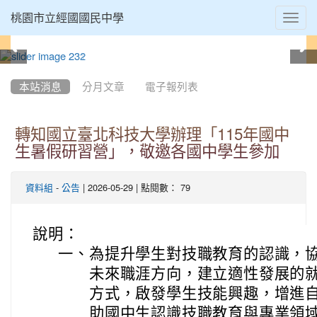
Toggl
桃園市立經國國民中學
navig
:::
本站消息
分月文章
電子報列表
轉知國立臺北科技大學辦理「115年國中
生暑假研習營」，敬邀各國中學生參加
-
| 2026-05-29 | 點閱數： 79
資料組
公告
說明：
一、
為提升學生對技職教育的認識，
未來職涯方向，建立適性發展的
方式，啟發學生技能興趣，增進
助國中生認識技職教育與專業領