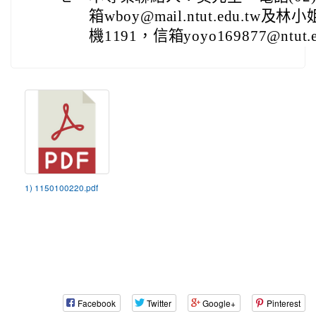
箱wboy@mail.ntut.edu.tw及林
機1191，信箱yoyo169877@ntut.e
1) 1150100220.pdf
Facebook
Twitter
Google+
Pinterest