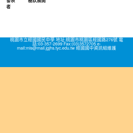
發表
樹狀展開
者
桃園市立經國國民中學 地址:桃園市桃園區經國路276號 電
話:03-357-2699 Fax:(03)3572705 e-
mail:mis@mail.jgjhs.tyc.edu.tw 經國國中資訊組維護