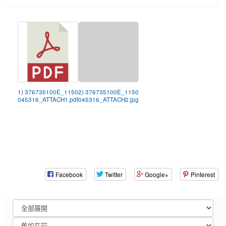
1) 376735100E_1150
2) 376735100E_1150
045316_ATTACH1.pdf
045316_ATTACH2.jpg
Facebook
Twitter
Google+
Pinterest