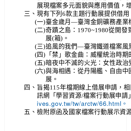
展現檔案多元面貌與應用價值，
三、
現有下列6款主題行動展提供借用
(一)
臺金歲月—臺灣金銅礦務產業
(二)
奇蹟之島：1970~1980從
展(箱)。
(三)
追風的我們—臺灣鐵道檔案風
(四)
「禁」歌金曲：威權統治時期
(五)
暗夜中不滅的火光：女性政治
(六)
與海相遇：從丹陽艦、自由中
展。
四、
旨揭115年檔期線上借展申請，
訊網「學習資源/檔案行動展申請
ives.gov.tw/tw/arctw/66.html。
五、
檢附原函及國家檔案行動展示資源