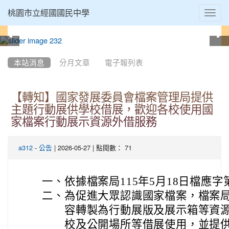
Toggl
桃園市立經國國民中學
navig
:::
本站消息
分月文章
電子報列表
【轉知】國家發展委員會檔案管理局提供
主題行動展供學校借展，歡迎各校使用國
家檔案行動展示資源外借服務
-
| 2026-05-27 | 點閱數： 71
a312
公告
一、
依據檔案局115年5月18日檔應字第
二、
為促進大眾認識國家檔案，檔案
容轉製為行動展版及展示箱等資源
校及公開場所等借展使用，並提供